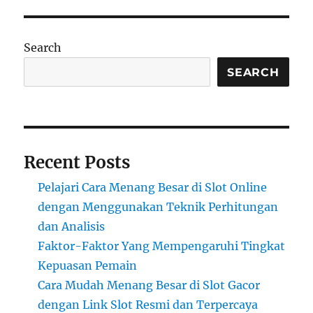
Search
SEARCH
Recent Posts
Pelajari Cara Menang Besar di Slot Online
dengan Menggunakan Teknik Perhitungan
dan Analisis
Faktor-Faktor Yang Mempengaruhi Tingkat
Kepuasan Pemain
Cara Mudah Menang Besar di Slot Gacor
dengan Link Slot Resmi dan Terpercaya