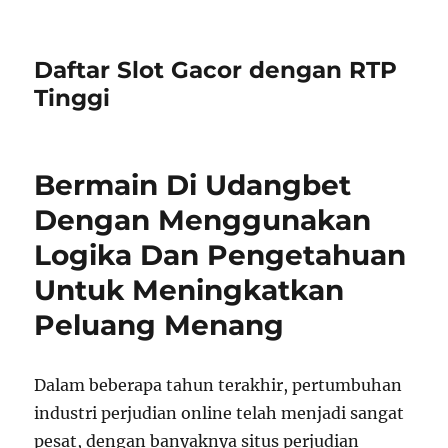
Daftar Slot Gacor dengan RTP
Tinggi
Bermain Di Udangbet
Dengan Menggunakan
Logika Dan Pengetahuan
Untuk Meningkatkan
Peluang Menang
Dalam beberapa tahun terakhir, pertumbuhan
industri perjudian online telah menjadi sangat
pesat, dengan banyaknya situs perjudian