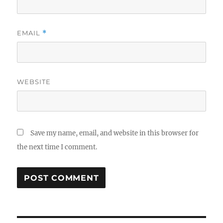
EMAIL
*
WEBSITE
Save my name, email, and website in this browser for
the next time I comment.