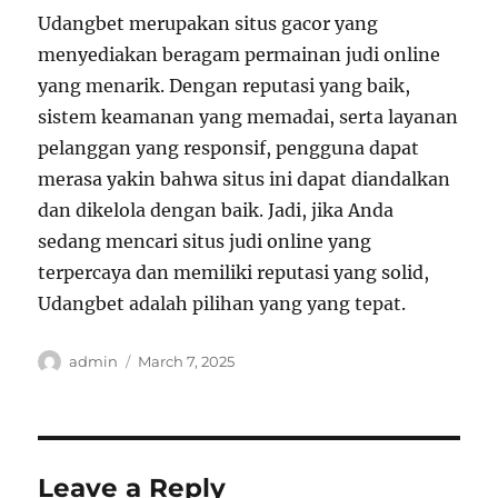
Udangbet merupakan situs gacor yang
menyediakan beragam permainan judi online
yang menarik. Dengan reputasi yang baik,
sistem keamanan yang memadai, serta layanan
pelanggan yang responsif, pengguna dapat
merasa yakin bahwa situs ini dapat diandalkan
dan dikelola dengan baik. Jadi, jika Anda
sedang mencari situs judi online yang
terpercaya dan memiliki reputasi yang solid,
Udangbet adalah pilihan yang yang tepat.
Author
Posted
admin
March 7, 2025
on
Leave a Reply