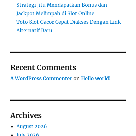
Strategi Jitu Mendapatkan Bonus dan
Jackpot Melimpah di Slot Online
Toto Slot Gacor Cepat Diakses Dengan Link
Alternatif Baru
Recent Comments
A WordPress Commenter
on
Hello world!
Archives
August 2026
July 2026