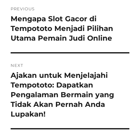
Post
PREVIOUS
navigation
Mengapa Slot Gacor di
Previous
post:
Tempototo Menjadi Pilihan
Utama Pemain Judi Online
NEXT
Ajakan untuk Menjelajahi
Next
post:
Tempototo: Dapatkan
Pengalaman Bermain yang
Tidak Akan Pernah Anda
Lupakan!