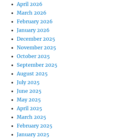
April 2026
March 2026
February 2026
January 2026
December 2025
November 2025
October 2025
September 2025
August 2025
July 2025
June 2025
May 2025
April 2025
March 2025
February 2025
January 2025