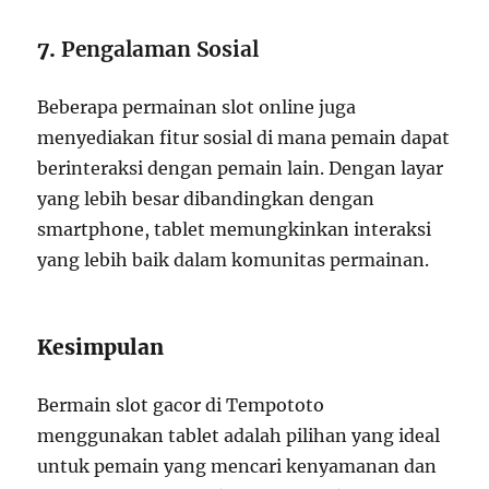
7.
Pengalaman Sosial
Beberapa permainan slot online juga
menyediakan fitur sosial di mana pemain dapat
berinteraksi dengan pemain lain. Dengan layar
yang lebih besar dibandingkan dengan
smartphone, tablet memungkinkan interaksi
yang lebih baik dalam komunitas permainan.
Kesimpulan
Bermain slot gacor di Tempototo
menggunakan tablet adalah pilihan yang ideal
untuk pemain yang mencari kenyamanan dan