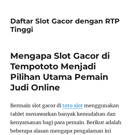
Daftar Slot Gacor dengan RTP
Tinggi
Mengapa Slot Gacor di
Tempototo Menjadi
Pilihan Utama Pemain
Judi Online
Bermain slot gacor di
toto slot
menggunakan
tablet menawarkan banyak kemudahan dan
kenyamanan bagi para pemain. Berikut adalah
beberapa alasan mengapa pengalaman ini