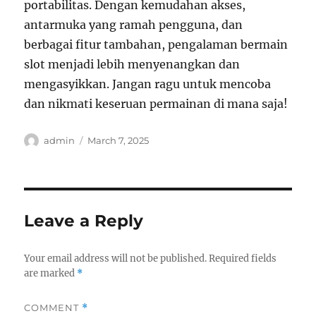
portabilitas. Dengan kemudahan akses,
antarmuka yang ramah pengguna, dan
berbagai fitur tambahan, pengalaman bermain
slot menjadi lebih menyenangkan dan
mengasyikkan. Jangan ragu untuk mencoba
dan nikmati keseruan permainan di mana saja!
Author
Posted
admin
March 7, 2025
on
Leave a Reply
Your email address will not be published.
Required fields
are marked
*
COMMENT
*