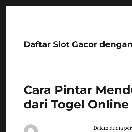
Daftar Slot Gacor denga
Cara Pintar Men
dari Togel Online 
Dalam dunia per