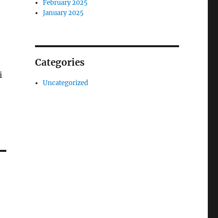
February 2025
January 2025
Categories
i
Uncategorized