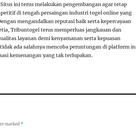
. Situs ini terus melakukan pengembangan agar tetap
etitif di tengah persaingan industri togel online yang
Dengan mengandalkan reputasi baik serta kepercayaan
etia, Tribuntogel terus memperluas jangkauan dan
ualitas layanan demi kenyamanan serta kepuasan
, tidak ada salahnya mencoba peruntungan di platform in
sasi kemenangan yang tak terlupakan.
 are marked
*