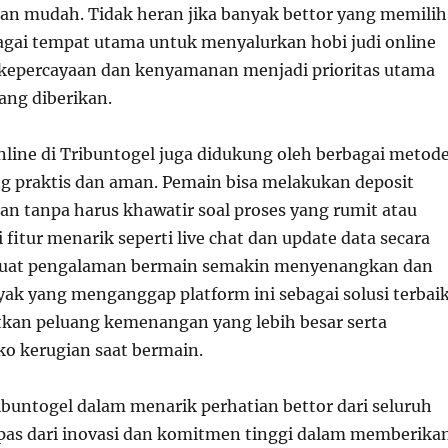
n mudah. Tidak heran jika banyak bettor yang memilih
agai tempat utama untuk menyalurkan hobi judi online
kepercayaan dan kenyamanan menjadi prioritas utama
ang diberikan.
nline di Tribuntogel juga didukung oleh berbagai metod
 praktis dan aman. Pemain bisa melakukan deposit
n tanpa harus khawatir soal proses yang rumit atau
 fitur menarik seperti live chat dan update data secara
uat pengalaman bermain semakin menyenangkan dan
yak yang menganggap platform ini sebagai solusi terbai
kan peluang kemenangan yang lebih besar serta
ko kerugian saat bermain.
ibuntogel dalam menarik perhatian bettor dari seluruh
epas dari inovasi dan komitmen tinggi dalam memberika