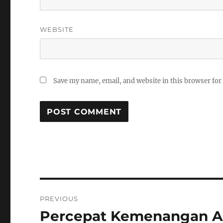
WEBSITE
Save my name, email, and website in this browser for
Post
PREVIOUS
navigation
Percepat Kemenangan An
Previous