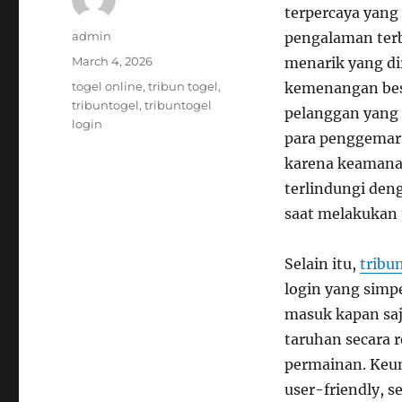
terpercaya yang
Author
admin
pengalaman ter
Posted
March 4, 2026
menarik yang d
on
Tags
togel online
,
tribun togel
,
kemenangan besa
tribuntogel
,
tribuntogel
pelanggan yang
login
para penggemar t
karena keamanan
terlindungi den
saat melakukan 
Selain itu,
tribu
login yang simp
masuk kapan sa
taruhan secara 
permainan. Keun
user-friendly, 