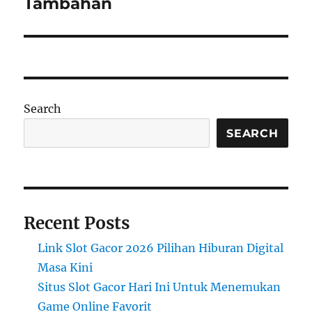
Tambahan
Search
SEARCH
Recent Posts
Link Slot Gacor 2026 Pilihan Hiburan Digital
Masa Kini
Situs Slot Gacor Hari Ini Untuk Menemukan
Game Online Favorit