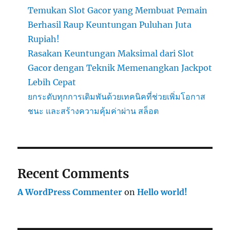
Temukan Slot Gacor yang Membuat Pemain
Berhasil Raup Keuntungan Puluhan Juta
Rupiah!
Rasakan Keuntungan Maksimal dari Slot
Gacor dengan Teknik Memenangkan Jackpot
Lebih Cepat
ยกระดับทุกการเดิมพันด้วยเทคนิคที่ช่วยเพิ่มโอกาส
ชนะ และสร้างความคุ้มค่าผ่าน สล็อต
Recent Comments
A WordPress Commenter
on
Hello world!