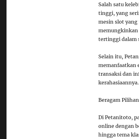
Salah satu kele
tinggi, yang ser
mesin slot yang
memungkinkan b
tertinggi dalam 
Selain itu, Pet
memanfaatkan e
transaksi dan i
kerahasiaannya.
Beragam Pilihan
Di Petanitoto, 
online dengan be
hingga tema kla