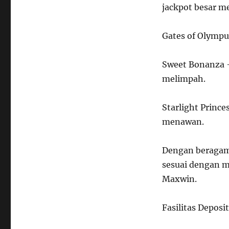
jackpot besar me
Gates of Olympu
Sweet Bonanza 
melimpah.
Starlight Princ
menawan.
Dengan beragam 
sesuai dengan m
Maxwin.
Fasilitas Deposi