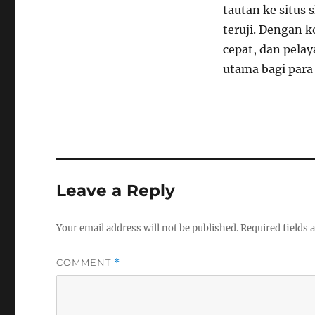
tautan ke situs 
teruji. Dengan k
cepat, dan pelay
utama bagi para
Leave a Reply
Your email address will not be published.
Required fields
COMMENT
*