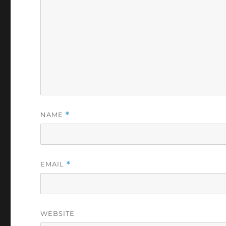
NAME
*
EMAIL
*
WEBSITE