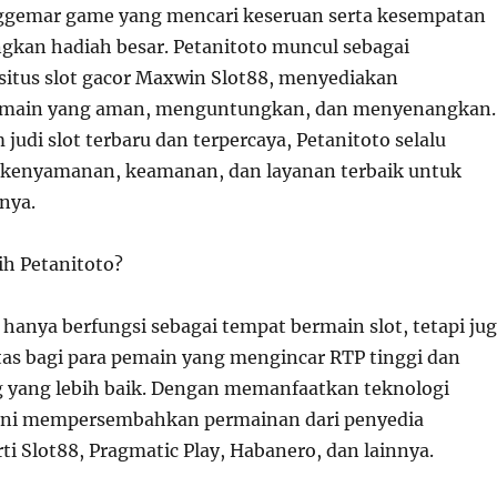
nggemar game yang mencari keseruan serta kesempatan
kan hadiah besar. Petanitoto muncul sebagai
itus slot gacor Maxwin Slot88, menyediakan
main yang aman, menguntungkan, dan menyenangkan.
 judi slot terbaru dan terpercaya, Petanitoto selalu
enyamanan, keamanan, dan layanan terbaik untuk
nya.
h Petanitoto?
 hanya berfungsi sebagai tempat bermain slot, tetapi ju
as bagi para pemain yang mengincar RTP tinggi dan
 yang lebih baik. Dengan memanfaatkan teknologi
 ini mempersembahkan permainan dari penyedia
i Slot88, Pragmatic Play, Habanero, dan lainnya.