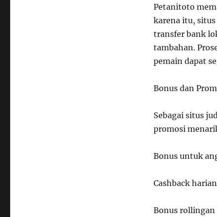
Petanitoto mema
karena itu, sit
transfer bank lo
tambahan. Prose
pemain dapat s
Bonus dan Pro
Sebagai situs ju
promosi menarik
Bonus untuk ang
Cashback harian
Bonus rollingan