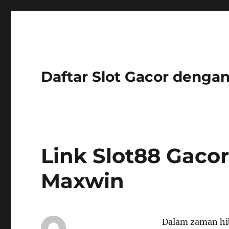
Daftar Slot Gacor denga
Link Slot88 Gaco
Maxwin
Dalam zaman hib