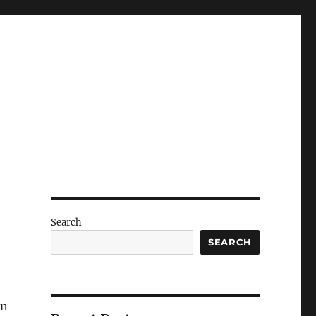
Search
SEARCH
an