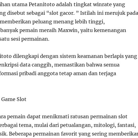
bihan utama Petanitoto adalah tingkat winrate yang
ing disebut sebagai “slot gacor. ” Istilah ini merujuk pad
 memberikan peluang menang lebih tinggi,
anyak pemain meraih Maxwin, yaitu kemenangan
satu sesi permainan.
anitoto dilengkapi dengan sistem keamanan berlapis yang
nkripsi data canggih, memastikan bahwa semua
nformasi pribadi anggota tetap aman dan terjaga
 Game Slot
para pemain dapat menikmati ratusan permainan slot
rbagai tema, mulai dari petualangan, mitologi, fantasi,
sik. Beberapa permainan favorit yang sering memberika