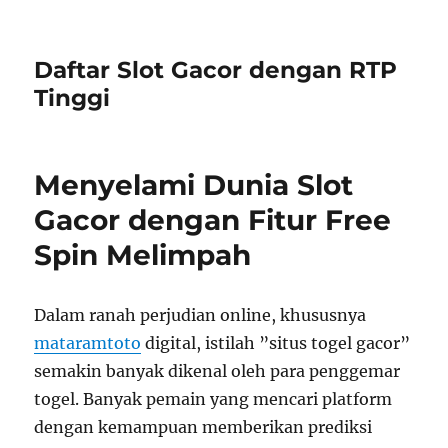
Daftar Slot Gacor dengan RTP
Tinggi
Menyelami Dunia Slot
Gacor dengan Fitur Free
Spin Melimpah
Dalam ranah perjudian online, khususnya
mataramtoto
digital, istilah ”situs togel gacor”
semakin banyak dikenal oleh para penggemar
togel. Banyak pemain yang mencari platform
dengan kemampuan memberikan prediksi