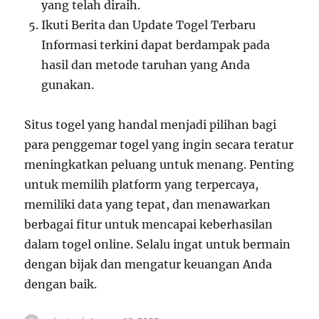
yang telah diraih.
Ikuti Berita dan Update Togel Terbaru
Informasi terkini dapat berdampak pada
hasil dan metode taruhan yang Anda
gunakan.
Situs togel yang handal menjadi pilihan bagi
para penggemar togel yang ingin secara teratur
meningkatkan peluang untuk menang. Penting
untuk memilih platform yang terpercaya,
memiliki data yang tepat, dan menawarkan
berbagai fitur untuk mencapai keberhasilan
dalam togel online. Selalu ingat untuk bermain
dengan bijak dan mengatur keuangan Anda
dengan baik.