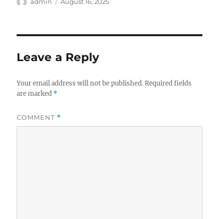
Author
Posted
admin
August 16, 2025
on
Leave a Reply
Your email address will not be published.
Required fields
are marked
*
COMMENT
*