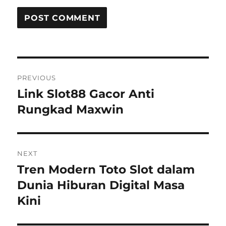
Post
PREVIOUS
navigation
Link Slot88 Gacor Anti
Previous
post:
Rungkad Maxwin
NEXT
Tren Modern Toto Slot dalam
Next
post:
Dunia Hiburan Digital Masa
Kini