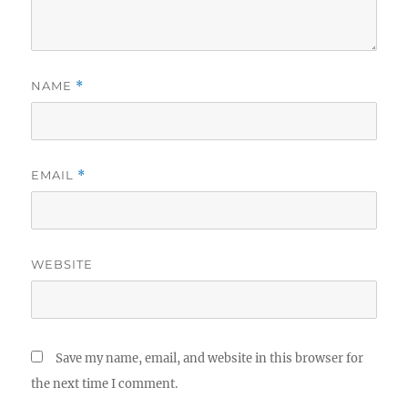
NAME
*
EMAIL
*
WEBSITE
Save my name, email, and website in this browser for
the next time I comment.