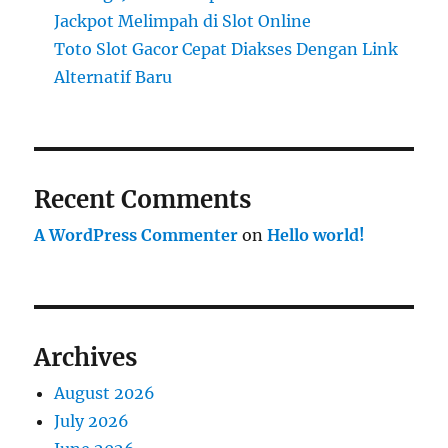
Jackpot Melimpah di Slot Online
Toto Slot Gacor Cepat Diakses Dengan Link
Alternatif Baru
Recent Comments
A WordPress Commenter
on
Hello world!
Archives
August 2026
July 2026