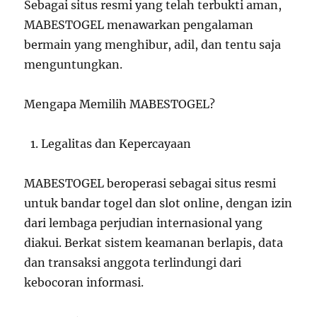
Sebagai situs resmi yang telah terbukti aman,
MABESTOGEL menawarkan pengalaman
bermain yang menghibur, adil, dan tentu saja
menguntungkan.
Mengapa Memilih MABESTOGEL?
Legalitas dan Kepercayaan
MABESTOGEL beroperasi sebagai situs resmi
untuk bandar togel dan slot online, dengan izin
dari lembaga perjudian internasional yang
diakui. Berkat sistem keamanan berlapis, data
dan transaksi anggota terlindungi dari
kebocoran informasi.