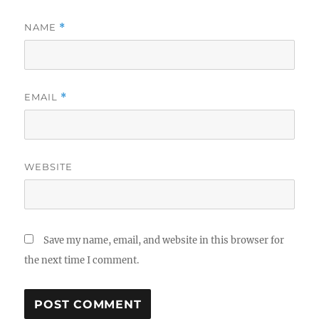
NAME
*
EMAIL
*
WEBSITE
Save my name, email, and website in this browser for
the next time I comment.