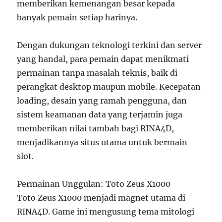
memberikan kemenangan besar kepada
banyak pemain setiap harinya.
Dengan dukungan teknologi terkini dan server
yang handal, para pemain dapat menikmati
permainan tanpa masalah teknis, baik di
perangkat desktop maupun mobile. Kecepatan
loading, desain yang ramah pengguna, dan
sistem keamanan data yang terjamin juga
memberikan nilai tambah bagi RINA4D,
menjadikannya situs utama untuk bermain
slot.
Permainan Unggulan: Toto Zeus X1000
Toto Zeus X1000 menjadi magnet utama di
RINA4D. Game ini mengusung tema mitologi