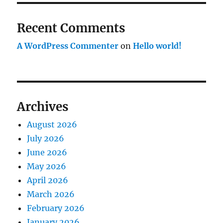
Recent Comments
A WordPress Commenter
on
Hello world!
Archives
August 2026
July 2026
June 2026
May 2026
April 2026
March 2026
February 2026
January 2026