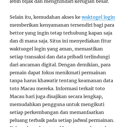
lebih bijak dan menghindari kerugian besar.
Selain itu, kemudahan akses ke
waktogel login
memberikan kenyamanan tersendiri bagi para
bettor yang ingin tetap terhubung kapan saja
dan di mana saja. Situs ini menyediakan fitur
waktuogel login yang aman, memastikan
setiap transaksi dan data pribadi terlindungi
dari ancaman digital. Dengan demikian, para
pemain dapat fokus menikmati permainan
tanpa harus khawatir tentang keamanan data
toto Macau mereka. Informasi terkait toto
Macau hari juga disajikan secara lengkap,
memudahkan pengguna untuk mengikuti
setiap perkembangan dan memanfaatkan
peluang terbaik pada setiap jadwal permainan.