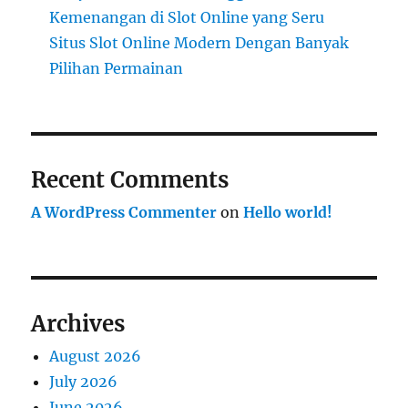
Kemenangan di Slot Online yang Seru
Situs Slot Online Modern Dengan Banyak
Pilihan Permainan
Recent Comments
A WordPress Commenter
on
Hello world!
Archives
August 2026
July 2026
June 2026