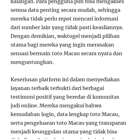
kalangan. Para pengguna pun bisa mengakses
semua data penting secara mudah, sehingga
mereka tidak perlu repot mencari informasi
dari sumber lain yang tidak pasti keasliannya.
Dengan demikian, waktogel menjadi pilihan
utama bagi mereka yang ingin merasakan
sensasi bermain toto Macau secara nyata dan
menguntungkan.
Keseriusan platform ini dalam menyediakan
layanan terbaik terbukti dari berbagai
testimoni positif yang beredar di komunitas
judi online. Mereka mengakui bahwa
kemudahan login, data lengkap toto Macau,
serta pengeluaran toto Macau yang transparan
menjadi keunggulan utama yang tidak bisa