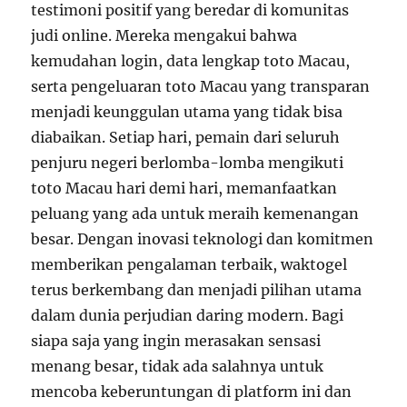
testimoni positif yang beredar di komunitas
judi online. Mereka mengakui bahwa
kemudahan login, data lengkap toto Macau,
serta pengeluaran toto Macau yang transparan
menjadi keunggulan utama yang tidak bisa
diabaikan. Setiap hari, pemain dari seluruh
penjuru negeri berlomba-lomba mengikuti
toto Macau hari demi hari, memanfaatkan
peluang yang ada untuk meraih kemenangan
besar. Dengan inovasi teknologi dan komitmen
memberikan pengalaman terbaik, waktogel
terus berkembang dan menjadi pilihan utama
dalam dunia perjudian daring modern. Bagi
siapa saja yang ingin merasakan sensasi
menang besar, tidak ada salahnya untuk
mencoba keberuntungan di platform ini dan