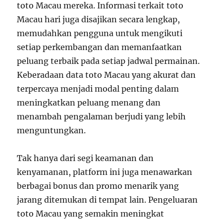
toto Macau mereka. Informasi terkait toto
Macau hari juga disajikan secara lengkap,
memudahkan pengguna untuk mengikuti
setiap perkembangan dan memanfaatkan
peluang terbaik pada setiap jadwal permainan.
Keberadaan data toto Macau yang akurat dan
terpercaya menjadi modal penting dalam
meningkatkan peluang menang dan
menambah pengalaman berjudi yang lebih
menguntungkan.
Tak hanya dari segi keamanan dan
kenyamanan, platform ini juga menawarkan
berbagai bonus dan promo menarik yang
jarang ditemukan di tempat lain. Pengeluaran
toto Macau yang semakin meningkat