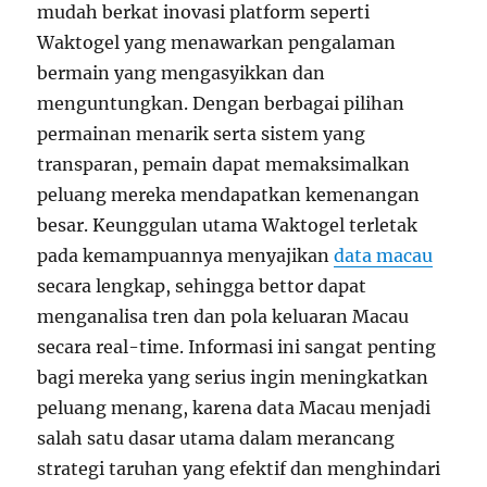
mudah berkat inovasi platform seperti
Waktogel yang menawarkan pengalaman
bermain yang mengasyikkan dan
menguntungkan. Dengan berbagai pilihan
permainan menarik serta sistem yang
transparan, pemain dapat memaksimalkan
peluang mereka mendapatkan kemenangan
besar. Keunggulan utama Waktogel terletak
pada kemampuannya menyajikan
data macau
secara lengkap, sehingga bettor dapat
menganalisa tren dan pola keluaran Macau
secara real-time. Informasi ini sangat penting
bagi mereka yang serius ingin meningkatkan
peluang menang, karena data Macau menjadi
salah satu dasar utama dalam merancang
strategi taruhan yang efektif dan menghindari