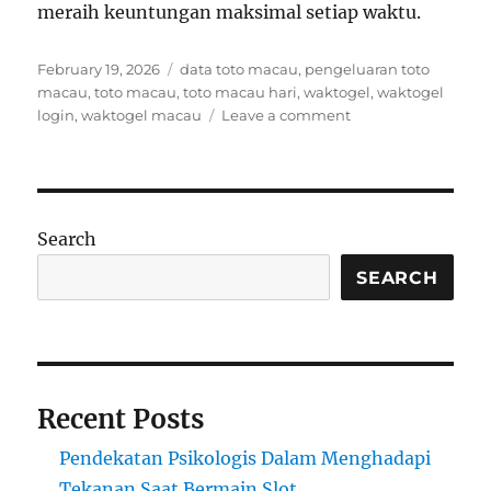
meraih keuntungan maksimal setiap waktu.
Posted
Tags
February 19, 2026
data toto macau
,
pengeluaran toto
on
macau
,
toto macau
,
toto macau hari
,
waktogel
,
waktogel
on
login
,
waktogel macau
Leave a comment
Strategi
Toto
Macau
yang
Fokus
Search
pada
Konsistensi
SEARCH
Recent Posts
Pendekatan Psikologis Dalam Menghadapi
Tekanan Saat Bermain Slot